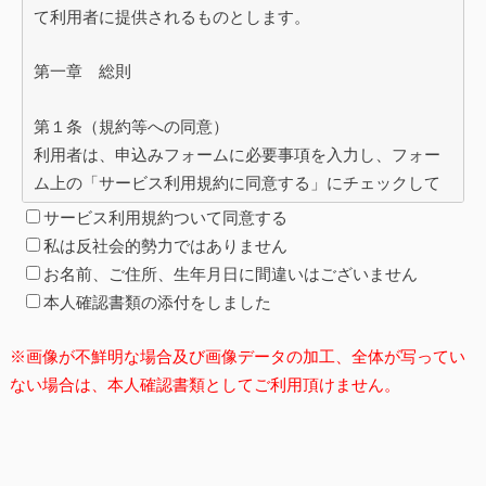
て利用者に提供されるものとします。
第一章 総則
第１条（規約等への同意）
利用者は、申込みフォームに必要事項を入力し、フォー
ム上の「サービス利用規約に同意する」にチェックして
送信することにより、入力した内容に虚偽がないことを
サービス利用規約ついて同意する
確認し、本利用規約に承諾した上で申込みを行ったもの
私は反社会的勢力ではありません
とみなされます。
お名前、ご住所、生年月日に間違いはございません
本人確認書類の添付をしました
第２条（規約の変更）
１．当社は利用者の事前承諾を得ることなく本規約を変
※画像が不鮮明な場合及び画像データの加工、全体が写ってい
更することができます。但し、本規約を変更した場合
ない場合は、本人確認書類としてご利用頂けません。
は、当ウェブサイトにて変更事項を掲載します。
２．当ウェブサイトにて規約内容の変更が掲載された日
から14日以内に解約の申出がない場合、利用者は変更後