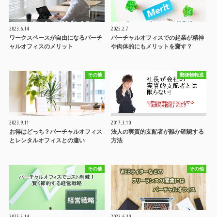
2023.6.14
2025.2.7
ワークスペースが自由になるバーチ
バーチャルオフィスでの起業が精神
ャルオフィスのメリット
や肉体的にもメリットを齎す？
その他
郵便物転送
2023.9.11
2017.3.10
お得はどっち？バーチャルオフィス
法人の実質的支配者が誰か確認する
とレンタルオフィスとの違い
方法
その他
その他
2025.5.14
2023.6.30