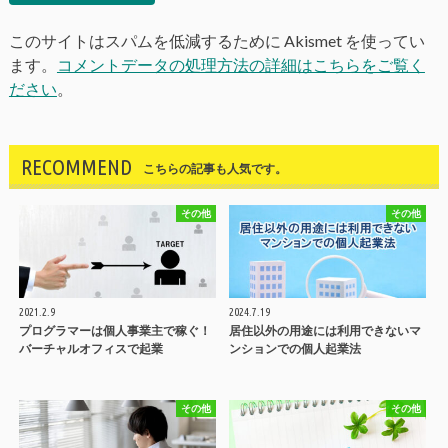
このサイトはスパムを低減するために Akismet を使ってい
ます。
コメントデータの処理方法の詳細はこちらをご覧く
ださい
。
RECOMMEND
こちらの記事も人気です。
その他
その他
2021.2.9
2024.7.19
プログラマーは個人事業主で稼ぐ！
居住以外の用途には利用できないマ
バーチャルオフィスで起業
ンションでの個人起業法
その他
その他