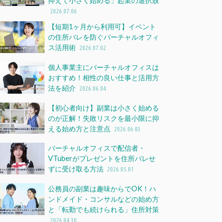
抑えて小さく始める」起業の選択肢
2026.07.06
【短期1ヶ月から利用可】イベント
の住所バレを防ぐバーチャルオフィ
ス活用術
2026.07.02
個人事業主にバーチャルオフィスは
おすすめ！相性の良い仕事と活用方
法を紹介
2026.06.04
【初心者向け】副業は小さく始める
のが正解！失敗リスクを最小限に抑
える始め方と注意点
2026.06.03
バーチャルオフィスで配信者・
VTuberがプレゼントを住所バレせ
ずに受け取る方法
2026.05.01
公務員の副業は趣味からでOK！ハ
ンドメイド・コンサルなどの始め方
と「転勤でも続けられる」住所対策
2026.04.30