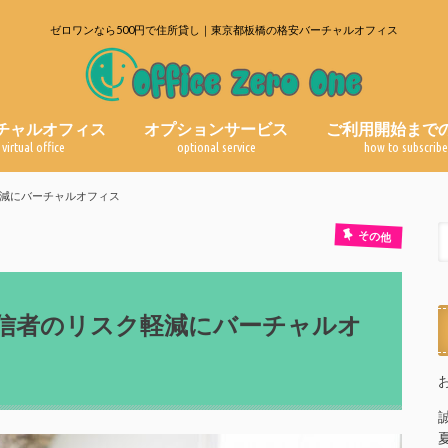
ゼロワンなら500円で住所貸し｜東京都板橋の格安バーチャルオフィス
チャルオフィス
オプションサービス
ご利用開始まで
virtual office
optional service
how to subscrib
郵便物転送サービス
電話代行サービス
よくある質問
ブログ一覧
減にバーチャルオフィス
その他
信者のリスク軽減にバーチャルオ