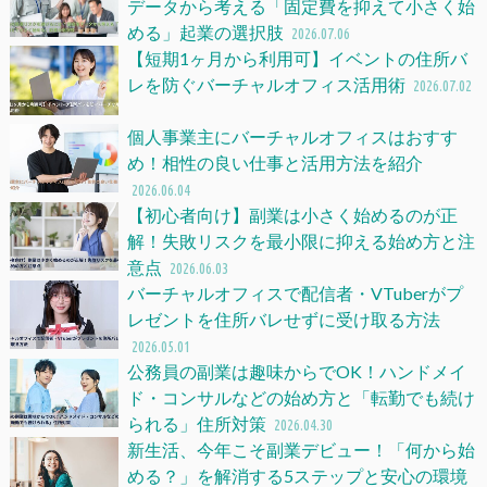
データから考える「固定費を抑えて小さく始
める」起業の選択肢
2026.07.06
【短期1ヶ月から利用可】イベントの住所バ
レを防ぐバーチャルオフィス活用術
2026.07.02
個人事業主にバーチャルオフィスはおすす
め！相性の良い仕事と活用方法を紹介
2026.06.04
【初心者向け】副業は小さく始めるのが正
解！失敗リスクを最小限に抑える始め方と注
意点
2026.06.03
バーチャルオフィスで配信者・VTuberがプ
レゼントを住所バレせずに受け取る方法
2026.05.01
公務員の副業は趣味からでOK！ハンドメイ
ド・コンサルなどの始め方と「転勤でも続け
られる」住所対策
2026.04.30
新生活、今年こそ副業デビュー！「何から始
める？」を解消する5ステップと安心の環境