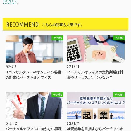
ださい
。
RECOMMEND
こちらの記事も人気です。
その他
その他
2024.8.6
2024.6.14
ITコンサルタントやオンライン秘書
バーチャルオフィスの契約判断は料
の起業にバーチャルオフィス
金やサービスだけじゃない？
その他
その他
2019.1.25
2025.1.17
バーチャルオフィスに向かない職種
格安起業を目指すならバーチャルオ