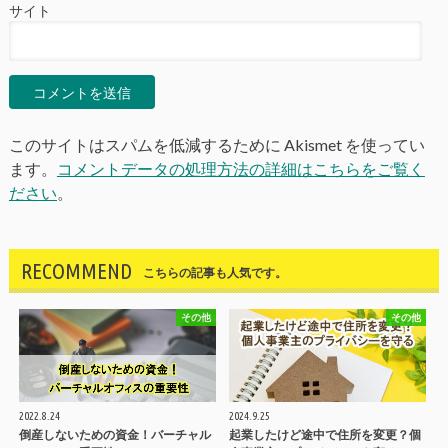
サイト
このサイトはスパムを低減するために Akismet を使ってい
ます。
コメントデータの処理方法の詳細はこちらをご覧く
ださい
。
RECOMMEND
こちらの記事も人気です。
その他
その他
2022.8.24
2024.9.25
倒産しないための資金！バーチャル
起業したけど途中で住所を変更？個