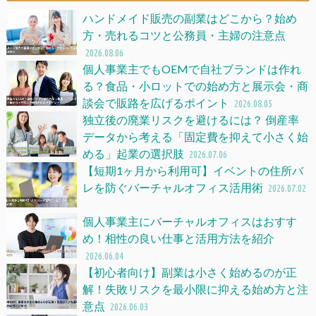
ハンドメイド販売の副業はどこから？始め
方・売れるコツと公務員・主婦の注意点
2026.08.06
個人事業主でもOEMで自社ブランドは作れ
る？食品・小ロットでの始め方と展示会・商
談会で販路を広げるポイント
2026.08.05
独立後の廃業リスクを避けるには？ 倒産率
データから考える「固定費を抑えて小さく始
める」起業の選択肢
2026.07.06
【短期1ヶ月から利用可】イベントの住所バ
レを防ぐバーチャルオフィス活用術
2026.07.02
個人事業主にバーチャルオフィスはおすす
め！相性の良い仕事と活用方法を紹介
2026.06.04
【初心者向け】副業は小さく始めるのが正
解！失敗リスクを最小限に抑える始め方と注
意点
2026.06.03