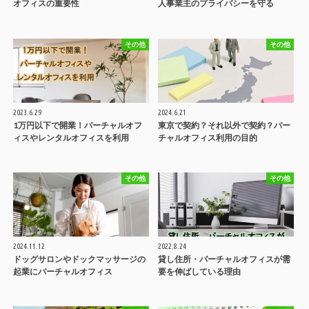
オフィスの重要性
人事業主のプライバシーを守る
その他
その他
2023.6.29
2024.6.21
1万円以下で開業！バーチャルオフ
東京で契約？それ以外で契約？バー
ィスやレンタルオフィスを利用
チャルオフィス利用の目的
その他
その他
2024.11.12
2022.8.24
ドッグサロンやドックマッサージの
貸し住所・バーチャルオフィスが需
起業にバーチャルオフィス
要を伸ばしている理由