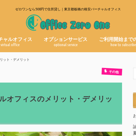
ゼロワンなら500円で住所貸し｜東京都板橋の格安バーチャルオフィス
チャルオフィス
オプションサービス
ご利用開始まで
virtual office
optional service
how to subscrib
郵便物転送サービス
電話代行サービス
よくある質問
ブログ一覧
リット・デメリット
その他
ルオフィスのメリット・デメリッ