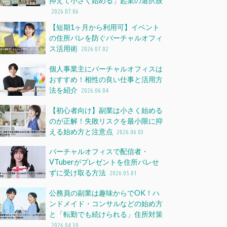
抑えて小さく始める」起業の選択肢
2026.07.06
【短期1ヶ月から利用可】イベント
の住所バレを防ぐバーチャルオフィ
ス活用術
2026.07.02
個人事業主にバーチャルオフィスは
おすすめ！相性の良い仕事と活用方
法を紹介
2026.06.04
【初心者向け】副業は小さく始める
のが正解！失敗リスクを最小限に抑
える始め方と注意点
2026.06.03
バーチャルオフィスで配信者・
VTuberがプレゼントを住所バレせ
ずに受け取る方法
2026.05.01
公務員の副業は趣味からでOK！ハ
ンドメイド・コンサルなどの始め方
と「転勤でも続けられる」住所対策
2026.04.30