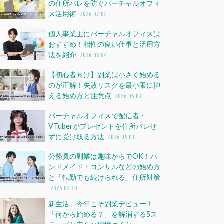
の住所バレを防ぐバーチャルオフィ
ス活用術
2026.07.02
個人事業主にバーチャルオフィスは
おすすめ！相性の良い仕事と活用方
法を紹介
2026.06.04
【初心者向け】副業は小さく始める
のが正解！失敗リスクを最小限に抑
える始め方と注意点
2026.06.03
バーチャルオフィスで配信者・
VTuberがプレゼントを住所バレせ
ずに受け取る方法
2026.05.01
公務員の副業は趣味からでOK！ハ
ンドメイド・コンサルなどの始め方
と「転勤でも続けられる」住所対策
2026.04.30
新生活、今年こそ副業デビュー！
「何から始める？」を解消する5ス