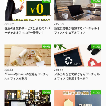
その他
その他
2023.8.24
2025.1.20
住所のみ無料サービスはあるの？バ
急速に需要が増加するバーチャルオ
ーチャルオフィスが一番安い！
フィスやシェアオフィス
その他
その他
2023.6.1
2024.2.9
Creemaやminneの登録もバーチャ
メルカリなどで稼ぐならバーチャル
ルオフィスを利用
オフィスで開業するべき？
その他
その他