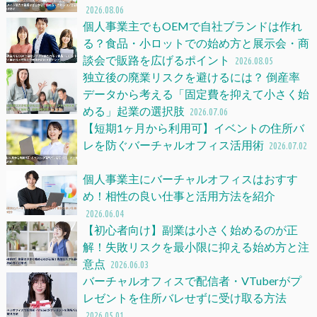
2026.08.06
個人事業主でもOEMで自社ブランドは作れ
る？食品・小ロットでの始め方と展示会・商
談会で販路を広げるポイント
2026.08.05
独立後の廃業リスクを避けるには？ 倒産率
データから考える「固定費を抑えて小さく始
める」起業の選択肢
2026.07.06
【短期1ヶ月から利用可】イベントの住所バ
レを防ぐバーチャルオフィス活用術
2026.07.02
個人事業主にバーチャルオフィスはおすす
め！相性の良い仕事と活用方法を紹介
2026.06.04
【初心者向け】副業は小さく始めるのが正
解！失敗リスクを最小限に抑える始め方と注
意点
2026.06.03
バーチャルオフィスで配信者・VTuberがプ
レゼントを住所バレせずに受け取る方法
2026.05.01