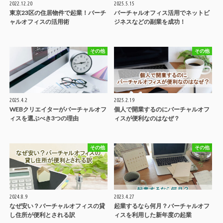
2022.12.20
2025.5.15
東京23区の住居物件で起業！バーチ
バーチャルオフィス活用でネットビ
ャルオフィスの活用術
ジネスなどの副業を成功！
その他
その他
2025.4.2
2025.2.19
WEBクリエイターがバーチャルオフ
個人で開業するのにバーチャルオフ
ィスを選ぶべき3つの理由
ィスが便利なのはなぜ？
その他
その他
2024.8.9
2023.4.27
なぜ安い？バーチャルオフィスの貸
起業するなら何月？バーチャルオフ
し住所が便利とされる訳
ィスを利用した新年度の起業