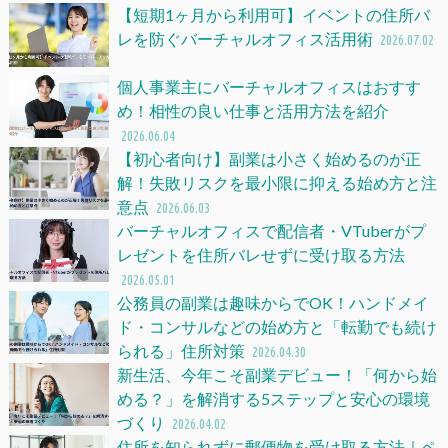
【短期1ヶ月から利用可】イベントの住所バ
レを防ぐバーチャルオフィス活用術
2026.07.02
個人事業主にバーチャルオフィスはおすす
め！相性の良い仕事と活用方法を紹介
2026.06.04
【初心者向け】副業は小さく始めるのが正
解！失敗リスクを最小限に抑える始め方と注
意点
2026.06.03
バーチャルオフィスで配信者・VTuberがプ
レゼントを住所バレせずに受け取る方法
2026.05.01
公務員の副業は趣味からでOK！ハンドメイ
ド・コンサルなどの始め方と「転勤でも続け
られる」住所対策
2026.04.30
新生活、今年こそ副業デビュー！「何から始
める？」を解消する5ステップと安心の環境
づくり
2026.04.02
住所を知られずに郵便物を受け取る方法｜ペ