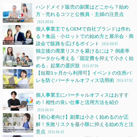
ハンドメイド販売の副業はどこから？始め
方・売れるコツと公務員・主婦の注意点
2026.08.06
個人事業主でもOEMで自社ブランドは作れ
る？食品・小ロットでの始め方と展示会・商
談会で販路を広げるポイント
2026.08.05
独立後の廃業リスクを避けるには？ 倒産率
データから考える「固定費を抑えて小さく始
める」起業の選択肢
2026.07.06
【短期1ヶ月から利用可】イベントの住所バ
レを防ぐバーチャルオフィス活用術
2026.07.02
個人事業主にバーチャルオフィスはおすす
め！相性の良い仕事と活用方法を紹介
2026.06.04
【初心者向け】副業は小さく始めるのが正
解！失敗リスクを最小限に抑える始め方と注
意点
2026.06.03