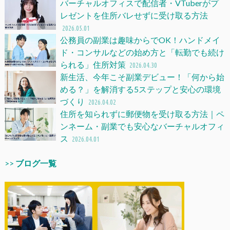
バーチャルオフィスで配信者・VTuberがプ
レゼントを住所バレせずに受け取る方法
2026.05.01
公務員の副業は趣味からでOK！ハンドメイ
ド・コンサルなどの始め方と「転勤でも続け
られる」住所対策
2026.04.30
新生活、今年こそ副業デビュー！「何から始
める？」を解消する5ステップと安心の環境
づくり
2026.04.02
住所を知られずに郵便物を受け取る方法｜ペ
ンネーム・副業でも安心なバーチャルオフィ
ス
2026.04.01
>>
ブログ一覧