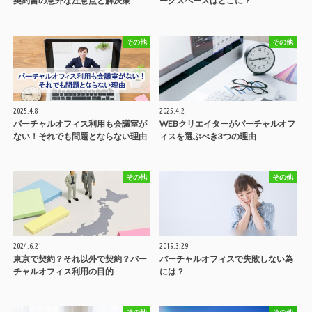
契約書の意外な注意点と解決策
ークスペースはどこに？
その他
その他
2025.4.8
2025.4.2
バーチャルオフィス利用も会議室が
WEBクリエイターがバーチャルオフ
ない！それでも問題とならない理由
ィスを選ぶべき3つの理由
その他
その他
2024.6.21
2019.3.29
東京で契約？それ以外で契約？バー
バーチャルオフィスで失敗しない為
チャルオフィス利用の目的
には？
その他
その他