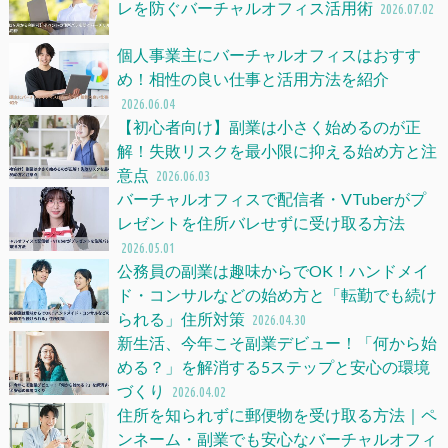
レを防ぐバーチャルオフィス活用術
2026.07.02
個人事業主にバーチャルオフィスはおすす
め！相性の良い仕事と活用方法を紹介
2026.06.04
【初心者向け】副業は小さく始めるのが正
解！失敗リスクを最小限に抑える始め方と注
意点
2026.06.03
バーチャルオフィスで配信者・VTuberがプ
レゼントを住所バレせずに受け取る方法
2026.05.01
公務員の副業は趣味からでOK！ハンドメイ
ド・コンサルなどの始め方と「転勤でも続け
られる」住所対策
2026.04.30
新生活、今年こそ副業デビュー！「何から始
める？」を解消する5ステップと安心の環境
づくり
2026.04.02
住所を知られずに郵便物を受け取る方法｜ペ
ンネーム・副業でも安心なバーチャルオフィ