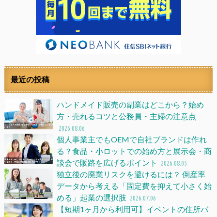
最近の投稿
ハンドメイド販売の副業はどこから？始め
方・売れるコツと公務員・主婦の注意点
2026.08.06
個人事業主でもOEMで自社ブランドは作れ
る？食品・小ロットでの始め方と展示会・商
談会で販路を広げるポイント
2026.08.05
独立後の廃業リスクを避けるには？ 倒産率
データから考える「固定費を抑えて小さく始
める」起業の選択肢
2026.07.06
【短期1ヶ月から利用可】イベントの住所バ