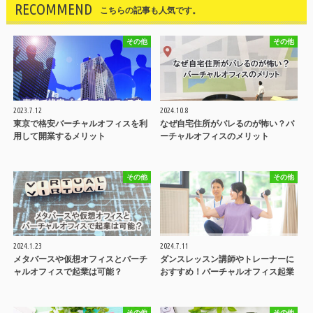
RECOMMEND
こちらの記事も人気です。
その他
その他
2023.7.12
2024.10.8
東京で格安バーチャルオフィスを利
なぜ自宅住所がバレるのが怖い？バ
用して開業するメリット
ーチャルオフィスのメリット
その他
その他
2024.1.23
2024.7.11
メタバースや仮想オフィスとバーチ
ダンスレッスン講師やトレーナーに
ャルオフィスで起業は可能？
おすすめ！バーチャルオフィス起業
その他
その他