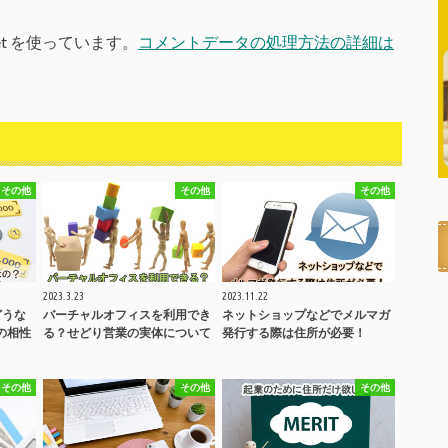
et を使っています。
コメントデータの処理方法の詳細は
その他
その他
その他
2023.3.23
2023.11.22
どうな
バーチャルオフィスを利用でき
ネットショップなどでメルマガ
の相性
る？せどり営業の実体について
発行する際は住所が必要！
その他
その他
その他