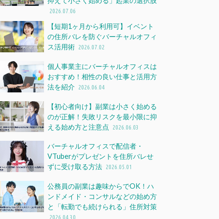
抑えて小さく始める」起業の選択肢
2026.07.06
【短期1ヶ月から利用可】イベント
の住所バレを防ぐバーチャルオフィ
ス活用術
2026.07.02
個人事業主にバーチャルオフィスは
おすすめ！相性の良い仕事と活用方
法を紹介
2026.06.04
【初心者向け】副業は小さく始める
のが正解！失敗リスクを最小限に抑
える始め方と注意点
2026.06.03
バーチャルオフィスで配信者・
VTuberがプレゼントを住所バレせ
ずに受け取る方法
2026.05.01
公務員の副業は趣味からでOK！ハ
ンドメイド・コンサルなどの始め方
と「転勤でも続けられる」住所対策
2026.04.30