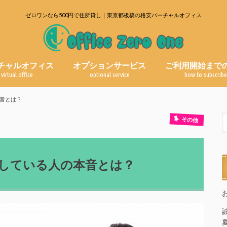
ゼロワンなら500円で住所貸し｜東京都板橋の格安バーチャルオフィス
チャルオフィス
オプションサービス
ご利用開始まで
virtual office
optional service
how to subscrib
郵便物転送サービス
電話代行サービス
よくある質問
ブログ一覧
音とは？
その他
している人の本音とは？