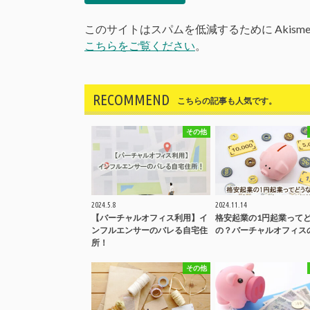
このサイトはスパムを低減するために Akism
こちらをご覧ください
。
RECOMMEND
こちらの記事も人気です。
その他
2024.5.8
2024.11.14
【バーチャルオフィス利用】イ
格安起業の1円起業って
ンフルエンサーのバレる自宅住
の？バーチャルオフィス
所！
その他