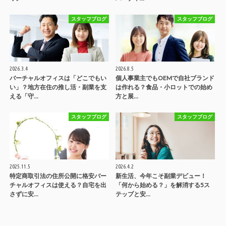
スタッフブログ
スタッフブログ
2026.3.4
2026.8.5
バーチャルオフィスは「どこでもい
個人事業主でもOEMで自社ブランド
い」？地方在住の推し活・副業を支
は作れる？食品・小ロットでの始め
える「守…
方と展…
スタッフブログ
スタッフブログ
2025.11.5
2026.4.2
特定商取引法の住所公開に格安バー
新生活、今年こそ副業デビュー！
チャルオフィスは使える？自宅を出
「何から始める？」を解消する5ス
さずに安…
テップと安…