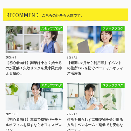
RECOMMEND
こちらの記事も人気です。
スタッフブログ
スタッフブログ
2026.6.3
2026.7.2
【初心者向け】副業は小さく始める
【短期1ヶ月から利用可】イベント
のが正解！失敗リスクを最小限に抑
の住所バレを防ぐバーチャルオフィ
える始め…
ス活用術
スタッフブログ
スタッフブログ
2025.12.3
2026.4.1
【初心者向け】東京で格安バーチャ
住所を知られずに郵便物を受け取る
ルオフィスを探すならオフィスゼロ
方法｜ペンネーム・副業でも安心な
ワン
バーチャ…