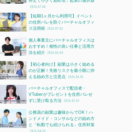
抑えて小さく始める」起業の選択肢
2026.07.06
【短期1ヶ月から利用可】イベント
の住所バレを防ぐバーチャルオフィ
ス活用術
2026.07.02
個人事業主にバーチャルオフィスは
おすすめ！相性の良い仕事と活用方
法を紹介
2026.06.04
【初心者向け】副業は小さく始める
のが正解！失敗リスクを最小限に抑
える始め方と注意点
2026.06.03
バーチャルオフィスで配信者・
VTuberがプレゼントを住所バレせ
ずに受け取る方法
2026.05.01
公務員の副業は趣味からでOK！ハ
ンドメイド・コンサルなどの始め方
と「転勤でも続けられる」住所対策
2026.04.30