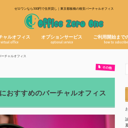
ゼロワンなら500円で住所貸し｜東京都板橋の格安バーチャルオフィス
チャルオフィス
オプションサービス
ご利用開始まで
virtual office
optional service
how to subscrib
郵便物転送サービス
電話代行サービス
よくある質問
ブログ一覧
のバーチャルオフィス
その他
ー）におすすめのバーチャルオフィス