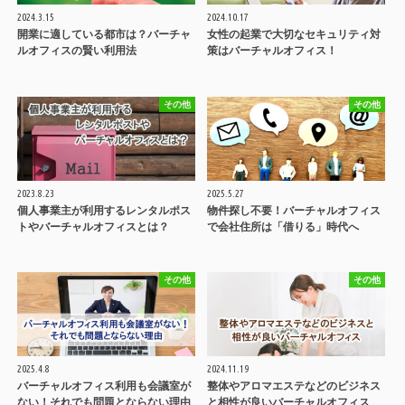
2024.3.15
2024.10.17
開業に適している都市は？バーチャ
女性の起業で大切なセキュリティ対
ルオフィスの賢い利用法
策はバーチャルオフィス！
その他
その他
2023.8.23
2025.5.27
個人事業主が利用するレンタルポス
物件探し不要！バーチャルオフィス
トやバーチャルオフィスとは？
で会社住所は「借りる」時代へ
その他
その他
2025.4.8
2024.11.19
バーチャルオフィス利用も会議室が
整体やアロマエステなどのビジネス
ない！それでも問題とならない理由
と相性が良いバーチャルオフィス