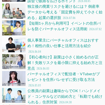
談会で販路を広げるポイント
2026.08.05
独立後の廃業リスクを避けるには？ 倒産率
データから考える「固定費を抑えて小さく始
める」起業の選択肢
2026.07.06
【短期1ヶ月から利用可】イベントの住所バ
レを防ぐバーチャルオフィス活用術
2026.07.02
個人事業主にバーチャルオフィスはおすす
め！相性の良い仕事と活用方法を紹介
2026.06.04
【初心者向け】副業は小さく始めるのが正
解！失敗リスクを最小限に抑える始め方と注
意点
2026.06.03
バーチャルオフィスで配信者・VTuberがプ
レゼントを住所バレせずに受け取る方法
2026.05.01
公務員の副業は趣味からでOK！ハンドメイ
ド・コンサルなどの始め方と「転勤でも続け
られる」住所対策
2026.04.30