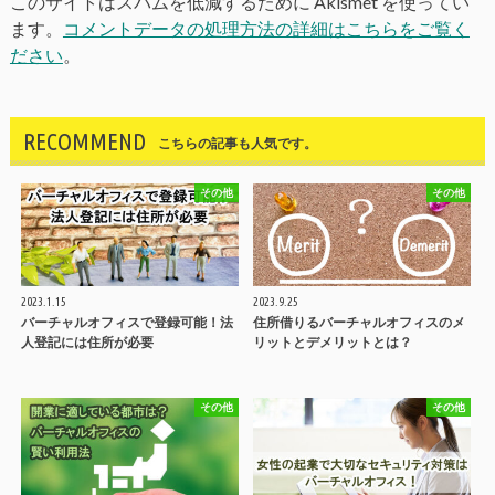
このサイトはスパムを低減するために Akismet を使ってい
ます。
コメントデータの処理方法の詳細はこちらをご覧く
ださい
。
RECOMMEND
こちらの記事も人気です。
その他
その他
2023.1.15
2023.9.25
バーチャルオフィスで登録可能！法
住所借りるバーチャルオフィスのメ
人登記には住所が必要
リットとデメリットとは？
その他
その他